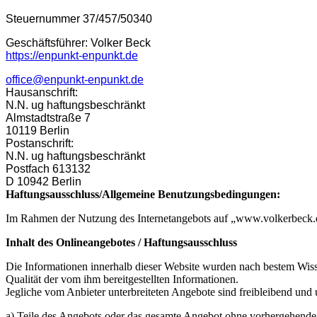
Steuernummer 37/457/50340
Geschäftsführer: Volker Beck
https://enpunkt-enpunkt.de
office@enpunkt-enpunkt.de
Hausanschrift:
N.N. ug haftungsbeschränkt
Almstadtstraße 7
10119 Berlin
Postanschrift:
N.N. ug haftungsbeschränkt
Postfach 613132
D 10942 Berlin
Haftungsausschluss/Allgemeine Benutzungsbedingungen:
Im Rahmen der Nutzung des Internetangebots auf „
www.volkerbeck.
Inhalt des Onlineangebotes / Haftungsausschluss
Die Informationen innerhalb dieser Website wurden nach bestem Wissen
Qualität der vom ihm bereitgestellten Informationen.
Jegliche vom Anbieter unterbreiteten Angebote sind freibleibend und 
a) Teile des Angebots oder das gesamte Angebot ohne vorhergehende